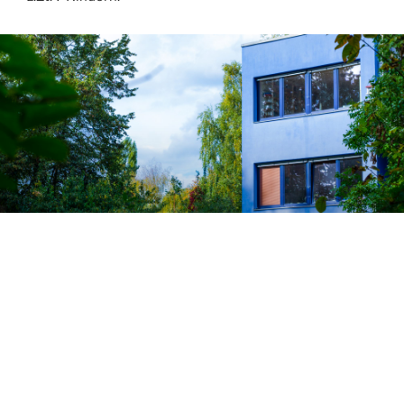
DAS BOTSCHAFTSPERSONAL
Prof. Dr. Luzi Beyer
ist Professorin für Methoden der
quantitativen Forschung im Sozial- und
Gesundheitswesen an der Alice-Salomon-
Hochschule Berlin. In der Blauen Botschaft